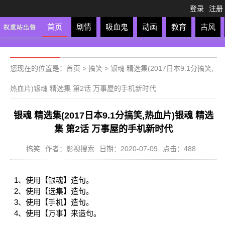
登录
注册
首页
剧情
吸血鬼
动画
教育
古风
轻松
校园
科幻
亲子
格斗
运动
恋爱
竞
您现在的位置是：
首页
>
搞笑
>
银魂 精选集(2017日本9.1分搞笑,
热血片)银魂 精选集 第2话 万事屋的手机新时代
银魂 精选集(2017日本9.1分搞笑,热血片)银魂 精选
集 第2话 万事屋的手机新时代
搞笑
作者：影视搜索
日期：2020-07-09
点击：488
1、使用【银魂】造句。
2、使用【选集】造句。
3、使用【手机】造句。
4、使用【万事】来造句。