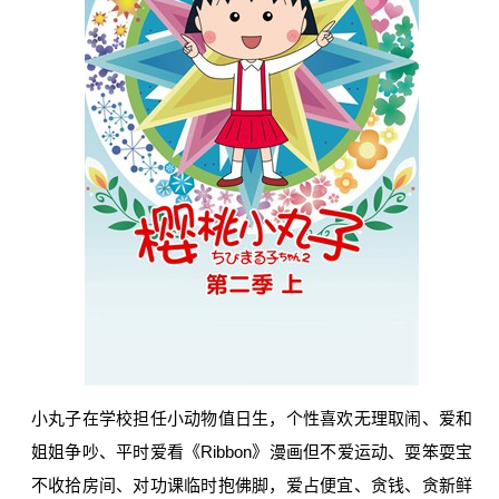
小丸子在学校担任小动物值日生，个性喜欢无理取闹、爱和
姐姐争吵、平时爱看《Ribbon》漫画但不爱运动、耍笨耍宝
不收拾房间、对功课临时抱佛脚，爱占便宜、贪钱、贪新鲜