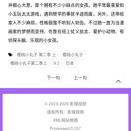
并粗心大意，是个拥有不少小缺点的女孩。她平常最喜爱和
小玉玩太太游戏，遇到想学的事就半途而废。另外，还带给
家人不少麻烦，性格倔强不听别人劝告。不过她一直为当漫
画家的梦想而坚持、也曾在班上仗义执言、爱护小动物、有
侦探头脑、乐观的小女孩。
樱桃小丸子 第二季 上
樱桃小丸子
樱桃小丸子第二季上
9.2
日本
下一句
上一句
© 2019-2020 影搜视频
版权所有：
影搜视频
XML网站地图
Processed:0.157