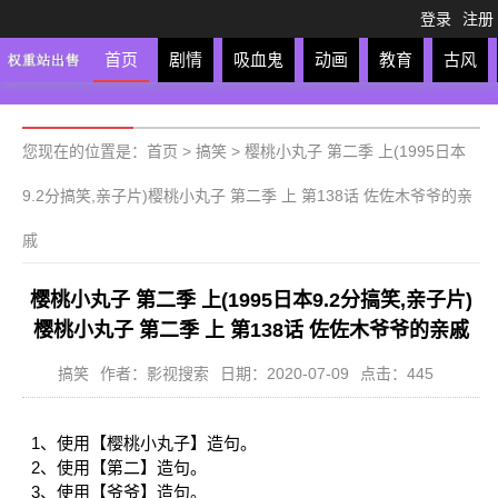
登录
注册
首页
剧情
吸血鬼
动画
教育
古风
轻松
校园
科幻
亲子
格斗
运动
恋爱
竞
您现在的位置是：
首页
>
搞笑
>
樱桃小丸子 第二季 上(1995日本
9.2分搞笑,亲子片)樱桃小丸子 第二季 上 第138话 佐佐木爷爷的亲
戚
樱桃小丸子 第二季 上(1995日本9.2分搞笑,亲子片)
樱桃小丸子 第二季 上 第138话 佐佐木爷爷的亲戚
搞笑
作者：影视搜索
日期：2020-07-09
点击：445
1、使用【樱桃小丸子】造句。
2、使用【第二】造句。
3、使用【爷爷】造句。