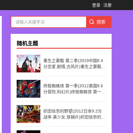
登录
注册
随机主题
重生之慕甄 第二季(2019中国8.4
分恋爱,剧情,古风片)重生之慕甄
第二季 第3话 雨夜心惊
终极蜘蛛侠 第一季(2012美国8.6
分冒险,科幻片)终极蜘蛛侠 第一季
第10话 Field trip
织田信奈的野望(2012日本9.2分
战争,美少女,穿越片)织田信奈的野
望 第5话 第05话 游说天才军事