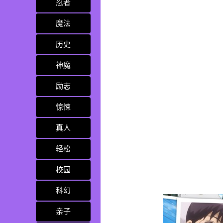
忍者
魔法
历史
神魔
励志
惊悚
真人
轻松
校园
科幻
亲子