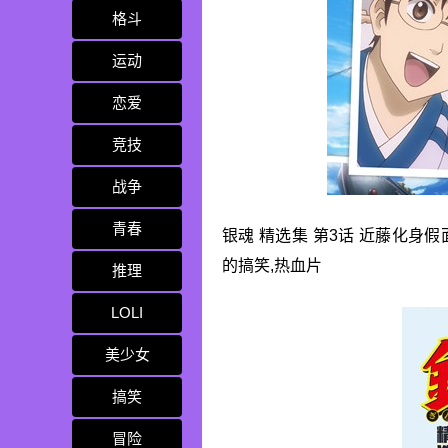
格斗
运动
恋爱
竞技
战争
青春
银魂 精选集 第3话 近藤化身假
的搞笑,热血片
推理
LOLI
美少女
搞笑
冒险