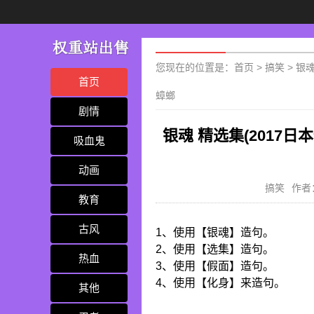
您现在的位置是：
首页
>
搞笑
>
银魂
首页
蟑螂
剧情
银魂 精选集(2017日
吸血鬼
动画
搞笑
作者
教育
古风
1、使用【银魂】造句。
2、使用【选集】造句。
热血
3、使用【假面】造句。
4、使用【化身】来造句。
其他