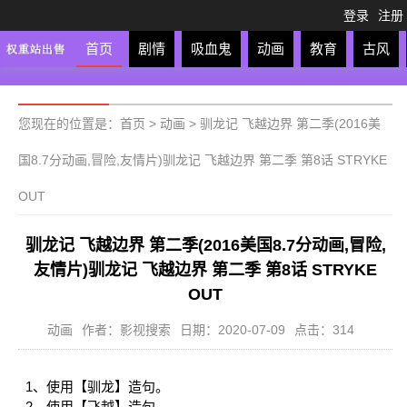
登录
注册
首页
剧情
吸血鬼
动画
教育
古风
轻松
校园
科幻
亲子
格斗
运动
恋爱
竞
您现在的位置是：
首页
>
动画
>
驯龙记 飞越边界 第二季(2016美
国8.7分动画,冒险,友情片)驯龙记 飞越边界 第二季 第8话 STRYKE
OUT
驯龙记 飞越边界 第二季(2016美国8.7分动画,冒险,
友情片)驯龙记 飞越边界 第二季 第8话 STRYKE
OUT
动画
作者：影视搜索
日期：2020-07-09
点击：314
1、使用【驯龙】造句。
2、使用【飞越】造句。