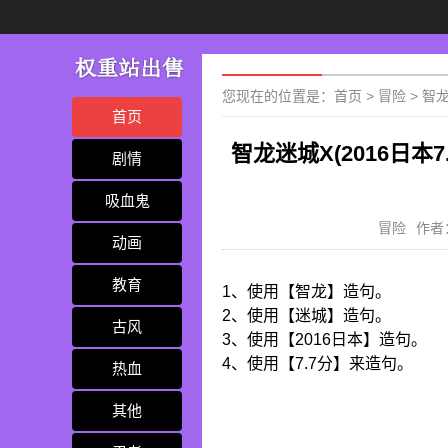
您现在的位置是：
首页
>
冒险
>
智龙
首页
智龙迷城X(2016日本
剧情
吸血鬼
冒险
作者
动画
教育
1、使用【智龙】造句。
2、使用【迷城】造句。
古风
3、使用【2016日本】造句。
4、使用【7.7分】来造句。
热血
其他