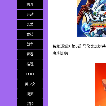
格斗
运动
恋爱
竞技
战争
智龙迷城X 第6话 马伦戈之树共
魔,科幻片
青春
推理
LOLI
美少女
搞笑
冒险