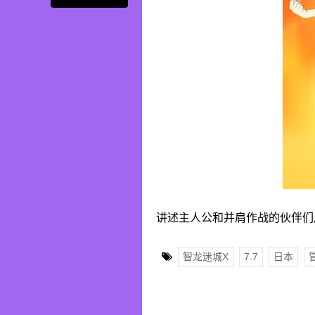
讲述主人公和并肩作战的伙伴们
智龙迷城X
7.7
日本