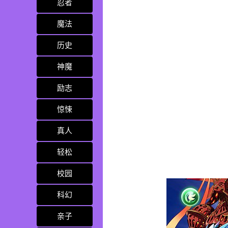
忍者
魔法
历史
神魔
励志
惊悚
真人
轻松
校园
科幻
亲子