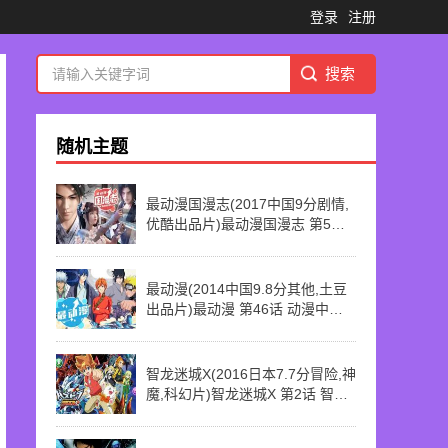
登录
注册
随机主题
最动漫国漫志(2017中国9分剧情,
优酷出品片)最动漫国漫志 第5话
年末国漫大事件
最动漫(2014中国9.8分其他,土豆
出品片)最动漫 第46话 动漫中游
历美景 曾经的风土人情
智龙迷城X(2016日本7.7分冒险,神
魔,科幻片)智龙迷城X 第2话 智龙
盔甲