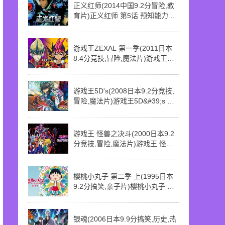
正义红师(2014中国9.2分冒险,教
育片)正义红师 第5话 预知能力 拯
救
游戏王ZEXAL 第一季(2011日本
8.4分竞技,冒险,魔法片)游戏王
ZEXAL 第一季 第15话 第15话 死
斗、决斗庵 传说的怪兽复活！！
游戏王5D's(2008日本9.2分竞技,
冒险,魔法片)游戏王5D&#39;s 第
20话 第020话 决不相让的信念 我
的使命与故乡同在
游戏王 怪兽之决斗(2000日本9.2
分竞技,冒险,魔法片)游戏王 怪兽
之决斗 第21话 恶魔龙 黑魔龙
樱桃小丸子 第二季 上(1995日本
9.2分搞笑,亲子片)樱桃小丸子 第
二季 上 第219话 春季巴川一日游
银魂(2006日本9.9分搞笑,历史,热