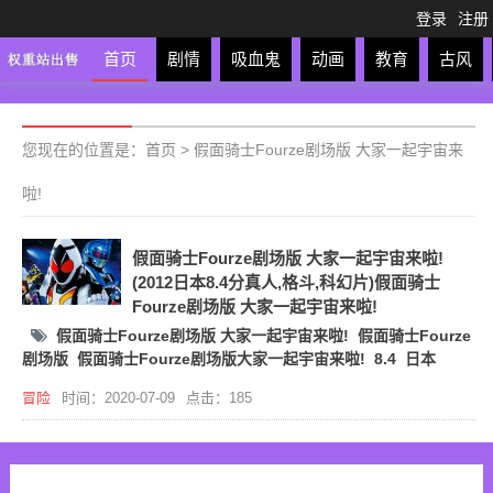
登录
注册
首页
剧情
吸血鬼
动画
教育
古风
轻松
校园
科幻
亲子
格斗
运动
恋爱
竞
您现在的位置是：
首页
>
假面骑士Fourze剧场版 大家一起宇宙来
啦!
假面骑士Fourze剧场版 大家一起宇宙来啦!
(2012日本8.4分真人,格斗,科幻片)假面骑士
Fourze剧场版 大家一起宇宙来啦!
假面骑士Fourze剧场版 大家一起宇宙来啦!
假面骑士Fourze
剧场版
假面骑士Fourze剧场版大家一起宇宙来啦!
8.4
日本
冒险
时间：2020-07-09
点击：185