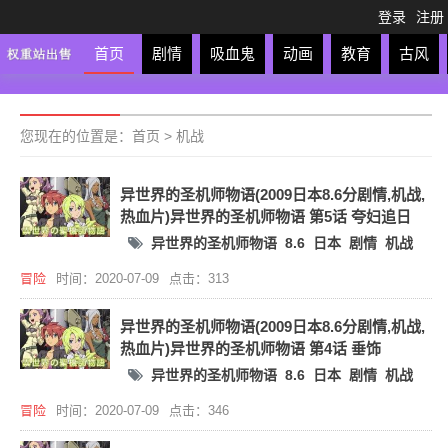
登录
注册
首页
剧情
吸血鬼
动画
教育
古风
轻松
校园
科幻
亲子
格斗
运动
恋爱
竞
您现在的位置是：
首页
>
机战
异世界的圣机师物语(2009日本8.6分剧情,机战,
热血片)异世界的圣机师物语 第5话 夸妇追日
异世界的圣机师物语
8.6
日本
剧情
机战
冒险
时间：2020-07-09
点击：313
异世界的圣机师物语(2009日本8.6分剧情,机战,
热血片)异世界的圣机师物语 第4话 垂饰
异世界的圣机师物语
8.6
日本
剧情
机战
冒险
时间：2020-07-09
点击：346