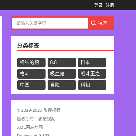
登录
注册
分类标签
终结的炽
8.8
日本
天使
格斗
吸血鬼
战斗王之
飓风战魂1
中国
冒险
科幻
© 2019-2020 影搜视频
版权所有：
影搜视频
XML网站地图
Processed:0.108