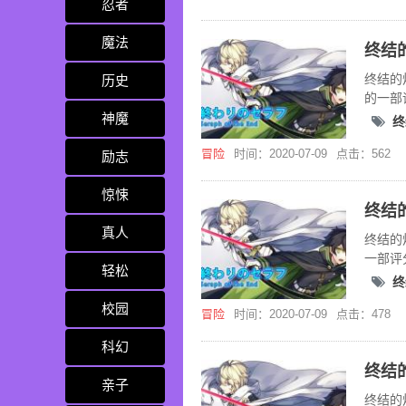
忍者
魔法
终结的
历史
的一部
神魔
终
冒险
时间：2020-07-09
点击：562
励志
惊悚
真人
终结的
一部评
轻松
终
校园
冒险
时间：2020-07-09
点击：478
科幻
亲子
终结的