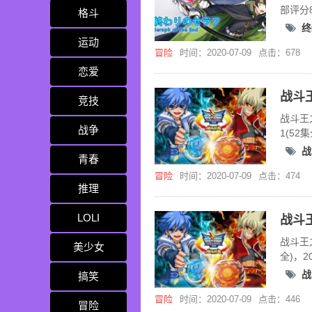
部评分
格斗
终
运动
冒险
时间：2020-07-09
点击：678
恋爱
竞技
战斗王
战争
1(52
战
青春
冒险
时间：2020-07-09
点击：474
推理
LOLI
战斗王
美少女
全)，
战
搞笑
冒险
时间：2020-07-09
点击：446
冒险