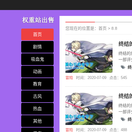
您现在的位置是：
首页
>
8.8
首页
剧情
终结的
吸血鬼
一部评
终
动画
冒险
时间：2020-07-09
点击：545
教育
古风
终结的
热血
一部评
终
其他
冒险
时间：2020-07-09
点击：488