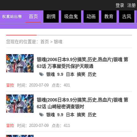
登录
注册
首页
剧情
吸血鬼
动画
教育
古风
轻松
校园
科幻
亲子
格斗
运动
恋爱
竞
您现在的位置是：
首页
>
银魂
银魂(2006日本9.9分搞笑,历史,热血片)银魂 第
63话 万事屋受托保护天眼通
银魂
9.9
日本
搞笑
历史
冒险
时间：2020-07-09
点击：401
银魂(2006日本9.9分搞笑,历史,热血片)银魂 第
62话 山崎秘密调查银时
银魂
9.9
日本
搞笑
历史
冒险
时间：2020-07-09
点击：411