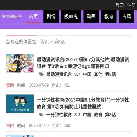
登录
注册
首页
剧情
吸血鬼
动画
教育
古风
轻松
校园
科幻
亲子
格斗
运动
恋爱
竞
您现在的位置是：
首页
>
第3话
最动漫资讯台(2017中国8.7分其他片)最动漫资
讯台 第3话 &lt;星游记&gt;即将回归
最动漫资讯台
8.7
中国
其他
第3话
冒险
时间：2020-07-09
点击：421
一分钟性教育(2013中国8.1分教育片)一分钟性
教育 第3话 如何防止儿童性骚扰
一分钟性教育
8.1
中国
教育
第3话
冒险
时间：2020-07-09
点击：360