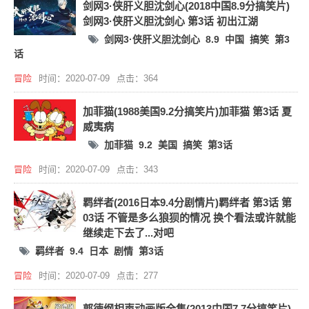
剑网3·侠肝义胆沈剑心(2018中国8.9分搞笑片)
剑网3·侠肝义胆沈剑心 第3话 初出江湖
剑网3·侠肝义胆沈剑心
8.9
中国
搞笑
第3
话
冒险
时间：2020-07-09
点击：364
加菲猫(1988美国9.2分搞笑片)加菲猫 第3话 夏
威夷病
加菲猫
9.2
美国
搞笑
第3话
冒险
时间：2020-07-09
点击：343
羁绊者(2016日本9.4分剧情片)羁绊者 第3话 第
03话 不管是多么狼狈的情况 换个看法或许就能
继续走下去了...对吧
羁绊者
9.4
日本
剧情
第3话
冒险
时间：2020-07-09
点击：277
郭德纲相声动画版全集(2013中国7.7分搞笑片)