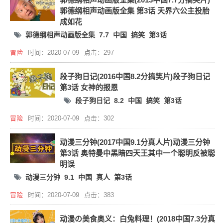
郭德纲相声动画版全集 第3话 天界六公主投胎
成如花
郭德纲相声动画版全集
7.7
中国
搞笑
第3话
冒险
时间：2020-07-09
点击：297
段子狗日记(2016中国8.2分搞笑片)段子狗日记
第3话 女神的报恩
段子狗日记
8.2
中国
搞笑
第3话
冒险
时间：2020-07-09
点击：302
动漫三分钟(2017中国9.1分真人片)动漫三分钟
第3话 奥特曼中黑暗四天王其中一个聪明反被聪
明误
动漫三分钟
9.1
中国
真人
第3话
冒险
时间：2020-07-09
点击：383
动漫の美食奥义：白兔料理！(2018中国7.3分真