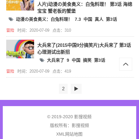
人片)动漫の美食奥义：白兔料理！ 第3话 海绵
宝宝 蟹老板的蟹堡
动漫の美食奥义：白兔料理！
7.3
中国
真人
第3话
冒险
时间：2020-07-09
点击：310
大兵来了(2015中国9分搞笑片)大兵来了 第3话
心理测试出新招
大兵来了
9
中国
搞笑
第3话
冒险
时间：2020-07-09
点击：419
2
▶
© 2019-2020 影搜视频
版权所有：
影搜视频
XML网站地图