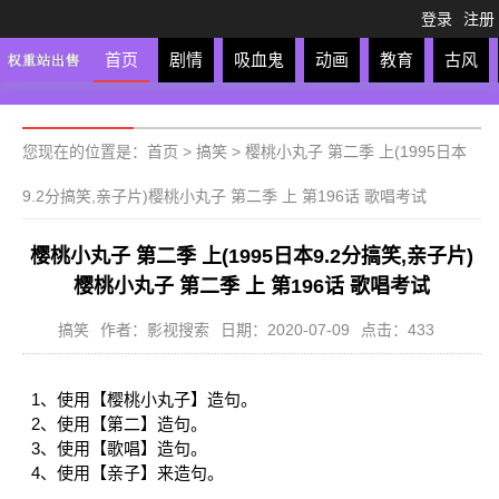
登录
注册
首页
剧情
吸血鬼
动画
教育
古风
轻松
校园
科幻
亲子
格斗
运动
恋爱
竞
您现在的位置是：
首页
>
搞笑
>
樱桃小丸子 第二季 上(1995日本
9.2分搞笑,亲子片)樱桃小丸子 第二季 上 第196话 歌唱考试
樱桃小丸子 第二季 上(1995日本9.2分搞笑,亲子片)
樱桃小丸子 第二季 上 第196话 歌唱考试
搞笑
作者：影视搜索
日期：2020-07-09
点击：433
1、使用【樱桃小丸子】造句。
2、使用【第二】造句。
3、使用【歌唱】造句。
4、使用【亲子】来造句。