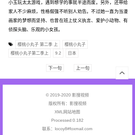
小玉玩太太游戏，遇到想学的事就半途而废。另外，还带给
家人不少麻烦，性格倔强不听别人劝告。不过她一直为当漫
画家的梦想而坚持、也曾在班上仗义执言、爱护小动物、有
侦探头脑、乐观的小女孩。
樱桃小丸子 第二季 上
樱桃小丸子
樱桃小丸子第二季上
9.2
日本
下一句
上一句
© 2019-2020 影搜视频
版权所有：
影搜视频
XML网站地图
Processed:0.182
联系：locoy8#foxmail.com