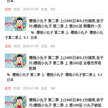
日本
冒险
时间：2020-07-09
点击：393
樱桃小丸子 第二季 上(1995日本9.2分搞笑,亲子
片)樱桃小丸子 第二季 上 第201话 倒霉的一天
樱桃小丸子 第二季 上
樱桃小丸子
樱桃小丸
子第二季上
9.2
日本
冒险
时间：2020-07-09
点击：362
樱桃小丸子 第二季 上(1995日本9.2分搞笑,亲子
片)樱桃小丸子 第二季 上 第200话 去看世界奇
蛇展
樱桃小丸子 第二季 上
樱桃小丸子
樱桃小丸子第二季上
9.2
日本
冒险
时间：2020-07-09
点击：394
樱桃小丸子 第二季 上(1995日本9.2分搞笑,亲子
片)樱桃小丸子 第二季 上 第199话 小丸子被纸