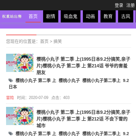
登录
注册
首页
剧情
吸血鬼
动画
教育
古风
轻松
校园
科幻
亲子
格斗
运动
恋爱
竞
您现在的位置是：
首页
>
搞笑
樱桃小丸子 第二季 上(1995日本9.2分搞笑,亲子
片)樱桃小丸子 第二季 上 第214话 爷爷的害羞
朋友
樱桃小丸子 第二季 上
樱桃小丸子
樱桃小丸子第二季上
9.2
日本
冒险
时间：2020-07-09
点击：403
樱桃小丸子 第二季 上(1995日本9.2分搞笑,亲子
片)樱桃小丸子 第二季 上 第212话 不会下雪的
城市
樱桃小丸子 第二季 上
樱桃小丸子
樱桃小丸子第二季上
9.2