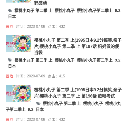
鹤感动
樱桃小丸子 第二季 上
樱桃小丸子
樱桃小丸子第二季上
9.2
日本
冒险
时间：2020-07-09
点击：432
樱桃小丸子 第二季 上(1995日本9.2分搞笑,亲子
片)樱桃小丸子 第二季 上 第197话 妈妈做的便
当袋
樱桃小丸子 第二季 上
樱桃小丸子
樱桃小丸子第二季上
9.2
日本
冒险
时间：2020-07-09
点击：415
樱桃小丸子 第二季 上(1995日本9.2分搞笑,亲子
片)樱桃小丸子 第二季 上 第196话 歌唱考试
樱桃小丸子 第二季 上
樱桃小丸子
樱桃小丸
子第二季上
9.2
日本
冒险
时间：2020-07-09
点击：432