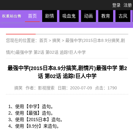
登录
注册
首页
剧情
吸血鬼
动画
教育
古风
轻松
校园
科幻
亲子
格斗
运动
恋爱
竞
您现在的位置是：
首页
>
搞笑
>
最强中学(2015日本8.9分搞笑,剧
情片)最强中学 第2话 第02话 追踪!巨人中学
最强中学(2015日本8.9分搞笑,剧情片)最强中学 第2
话 第02话 追踪!巨人中学
搞笑
作者：影视搜索
日期：2020-07-09
点击：1790
1、使用【中学】造句。
2、使用【最强】造句。
3、使用【2015日本】造句。
4、使用【8.9分】来造句。