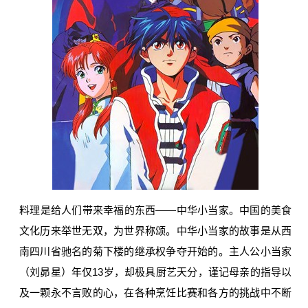
料理是给人们带来幸福的东西——中华小当家。中国的美食
文化历来举世无双，为世界称颂。中华小当家的故事是从西
南四川省驰名的菊下楼的继承权争夺开始的。主人公小当家
（刘昴星）年仅13岁，却极具厨艺天分，谨记母亲的指导以
及一颗永不言败的心，在各种烹饪比赛和各方的挑战中不断