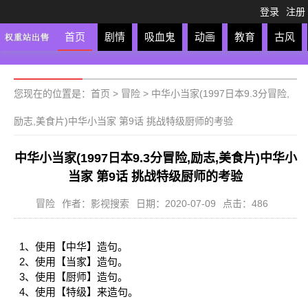
登录
注册
首页
剧情
吸血鬼
动画
教育
古风
轻松
校园
科幻
亲子
格斗
运动
恋爱
竞
您现在的位置是：
首页
>
冒险
>
中华小当家(1997日本9.3分冒险,
励志,美食片)中华小当家 第9话 挑战特级厨师的考验
中华小当家(1997日本9.3分冒险,励志,美食片)中华小
当家 第9话 挑战特级厨师的考验
冒险
作者：影视搜索
日期：2020-07-09
点击：486
1、使用【中华】造句。
2、使用【当家】造句。
3、使用【厨师】造句。
4、使用【特级】来造句。