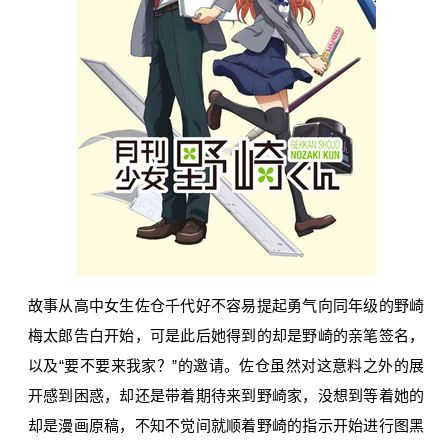
故事从高中女生佐仓千代好不容易提起勇气向同年级的野崎
梅太郎告白开始，可是此后她得到的却是野崎的亲笔签名，
以及“要不要来我家？”的邀请。佐仓虽然对这意料之外的展
开感到困惑，却还是带着期待来到野崎家，没想到等着她的
却是漫画原稿，不知不觉间就顺着野崎的指示开始进行图黑