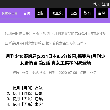
登录
注册
首页
剧情
吸血鬼
动画
教育
古风
轻松
校园
科幻
亲子
格斗
运动
恋爱
竞
您现在的位置是：
首页
>
校园
>
月刊少女野崎君(2014日本9.5分校
园,搞笑片)月刊少女野崎君 第2话 真女主实琴闪亮登场
月刊少女野崎君(2014日本9.5分校园,搞笑片)月刊少
女野崎君 第2话 真女主实琴闪亮登场
校园
作者：影视搜索
日期：2020-07-09
点击：447
1、使用【月刊】造句。
2、使用【野崎】造句。
3、使用【少女】造句。
4、使用【闪亮】来造句。