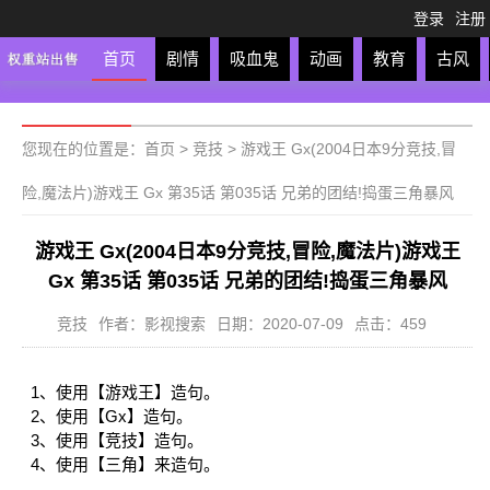
登录
注册
首页
剧情
吸血鬼
动画
教育
古风
轻松
校园
科幻
亲子
格斗
运动
恋爱
竞
您现在的位置是：
首页
>
竞技
>
游戏王 Gx(2004日本9分竞技,冒
险,魔法片)游戏王 Gx 第35话 第035话 兄弟的团结!捣蛋三角暴风
游戏王 Gx(2004日本9分竞技,冒险,魔法片)游戏王
Gx 第35话 第035话 兄弟的团结!捣蛋三角暴风
竞技
作者：影视搜索
日期：2020-07-09
点击：459
1、使用【游戏王】造句。
2、使用【Gx】造句。
3、使用【竞技】造句。
4、使用【三角】来造句。