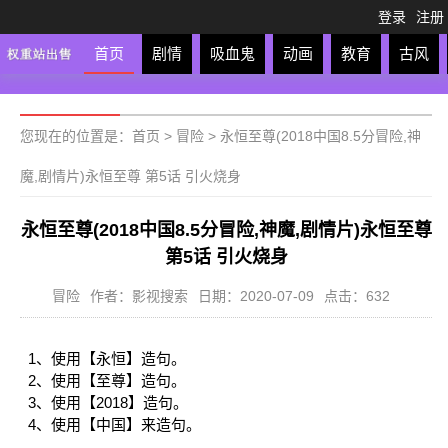
登录
注册
首页
剧情
吸血鬼
动画
教育
古风
轻松
校园
科幻
亲子
格斗
运动
恋爱
竞
您现在的位置是：
首页
>
冒险
>
永恒至尊(2018中国8.5分冒险,神
魔,剧情片)永恒至尊 第5话 引火烧身
永恒至尊(2018中国8.5分冒险,神魔,剧情片)永恒至尊
第5话 引火烧身
冒险
作者：影视搜索
日期：2020-07-09
点击：632
1、使用【永恒】造句。
2、使用【至尊】造句。
3、使用【2018】造句。
4、使用【中国】来造句。