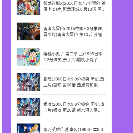
智龙迷城X(2016日本7.7分冒险,神
魔,科幻片)智龙迷城X 第18话 黑暗
中闪耀的誓言
勇者大冒险(2015中国9.3分推理,
冒险片)勇者大冒险 第10话 苏醒
樱桃小丸子 第二季 上(1995日本
9.2分搞笑,亲子片)樱桃小丸子 第
二季 上 第114话 采草莓记
银魂(2006日本9.9分搞笑,历史,热
血片)银魂 第66话 西点与和果子
的对决
银魂(2006日本9.9分搞笑,历史,热
血片)银魂 第26话 新八潜入暴走
族
银河英雄传说 本传(1988日本9.3