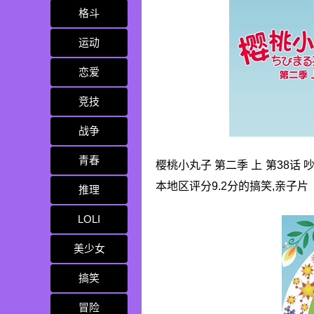
格斗
运动
恋爱
竞技
战争
青春
樱桃小丸子 第二季 上 第38话 
本地区评分9.2分的搞笑,亲子片
推理
LOLI
美少女
搞笑
冒险