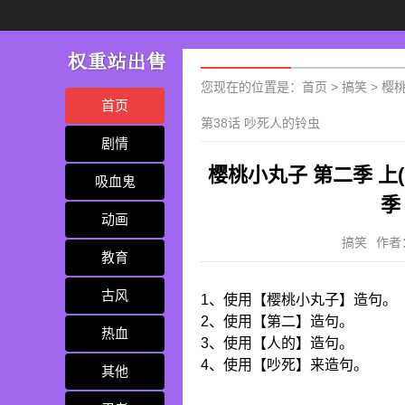
您现在的位置是：
首页
>
搞笑
>
樱桃
首页
第38话 吵死人的铃虫
剧情
樱桃小丸子 第二季 上(
吸血鬼
季
动画
搞笑
作者
教育
古风
1、使用【樱桃小丸子】造句。
2、使用【第二】造句。
热血
3、使用【人的】造句。
4、使用【吵死】来造句。
其他