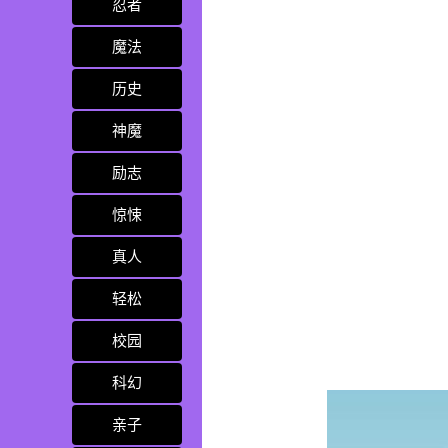
忍者
魔法
历史
神魔
励志
惊悚
真人
轻松
校园
科幻
亲子