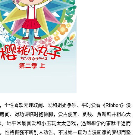
个性喜欢无理取闹、爱和姐姐争吵、平时爱看《Ribbon》漫
房间、对功课临时抱佛脚，爱占便宜、贪钱、贪新鲜并粗心大
孩。她平常最喜爱和小玉玩太太游戏，遇到想学的事就半途而
，性格倔强不听别人劝告。不过她一直为当漫画家的梦想而坚