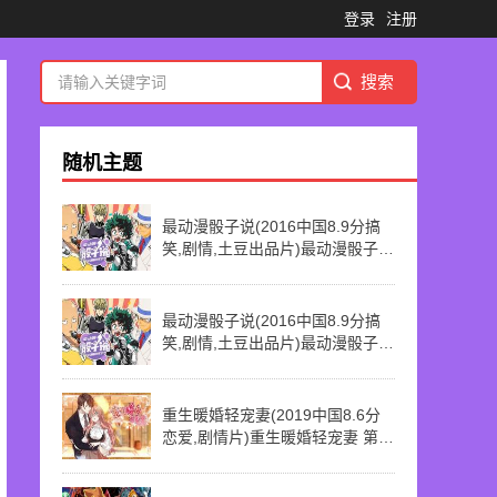
登录
注册
随机主题
最动漫骰子说(2016中国8.9分搞
笑,剧情,土豆出品片)最动漫骰子说
第8话 我在非洲玩泥巴
最动漫骰子说(2016中国8.9分搞
笑,剧情,土豆出品片)最动漫骰子说
第3话 剑之所及 柔情所在
重生暖婚轻宠妻(2019中国8.6分
恋爱,剧情片)重生暖婚轻宠妻 第5
话 真的放弃他了