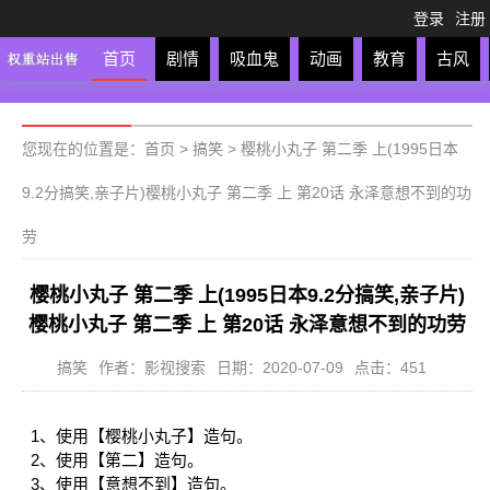
登录
注册
首页
剧情
吸血鬼
动画
教育
古风
轻松
校园
科幻
亲子
格斗
运动
恋爱
竞
您现在的位置是：
首页
>
搞笑
>
樱桃小丸子 第二季 上(1995日本
9.2分搞笑,亲子片)樱桃小丸子 第二季 上 第20话 永泽意想不到的功
劳
樱桃小丸子 第二季 上(1995日本9.2分搞笑,亲子片)
樱桃小丸子 第二季 上 第20话 永泽意想不到的功劳
搞笑
作者：影视搜索
日期：2020-07-09
点击：451
1、使用【樱桃小丸子】造句。
2、使用【第二】造句。
3、使用【意想不到】造句。