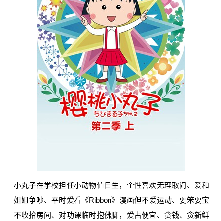
小丸子在学校担任小动物值日生，个性喜欢无理取闹、爱和
姐姐争吵、平时爱看《Ribbon》漫画但不爱运动、耍笨耍宝
不收拾房间、对功课临时抱佛脚，爱占便宜、贪钱、贪新鲜