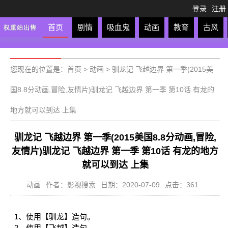
登录
注册
首页
剧情
吸血鬼
动画
教育
古风
轻松
校园
科幻
亲子
格斗
运动
恋爱
竞
您现在的位置是：
首页
>
动画
>
驯龙记 飞越边界 第一季(2015美
国8.8分动画,冒险,友情片)驯龙记 飞越边界 第一季 第10话 有龙的
地方就可以到达 上集
驯龙记 飞越边界 第一季(2015美国8.8分动画,冒险,
友情片)驯龙记 飞越边界 第一季 第10话 有龙的地方
就可以到达 上集
动画
作者：影视搜索
日期：2020-07-09
点击：361
1、使用【驯龙】造句。
2、使用【飞越】造句。