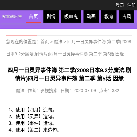
登录
注册
首页
剧情
吸血鬼
动画
教育
古风
轻松
校园
科幻
亲子
格斗
运动
恋爱
竞
您现在的位置是：
首页
>
魔法
>
四月一日灵异事件簿 第二季(2008
日本9.2分魔法,剧情片)四月一日灵异事件簿 第二季 第5话 因缘
四月一日灵异事件簿 第二季(2008日本9.2分魔法,剧
情片)四月一日灵异事件簿 第二季 第5话 因缘
魔法
作者：影视搜索
日期：2020-07-09
点击：332
1、使用【四月】造句。
2、使用【灵异】造句。
3、使用【事件】造句。
4、使用【第二】来造句。